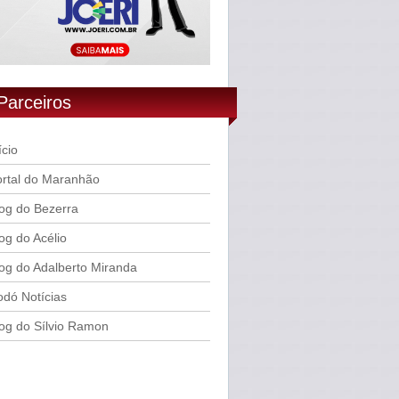
Parceiros
ício
rtal do Maranhão
og do Bezerra
og do Acélio
og do Adalberto Miranda
dó Notícias
og do Sílvio Ramon