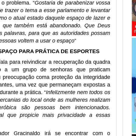
r o problema. “
Gostaria de parabenizar vossa
de trazer o tema a esse parlamento e levantar
mo o atual estado daquele espaço de lazer e
a, que também está abandonado. Que Deus
s palavras, para que as autoridades possam
essoas voltem a usar o espaço
”
SPAÇO PARA PRÁTICA DE ESPORTES
ala para reivindicar a recuperação da quadra
o a um grupo de senhoras que praticam
u preocupação coma proteção da integridade
icantes, uma vez que permaneçam expostas a
urante a prática. “
Infelizmente nem todos os
rcanias do local onde as mulheres realizam
eróbica são pessoas bem intencionados.
l que propicie mais privacidade a essas
dor Gracinaldo irá se encontrar com o