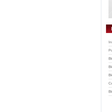
In
Po
Bl
Bl
Bl
Co
Bl