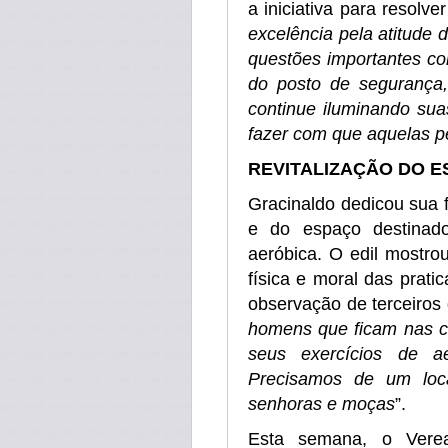
a iniciativa para resolve
excelência pela atitude 
questões importantes co
do posto de seguranç
continue iluminando sua
fazer com que aquelas p
REVITALIZAÇÃO DO E
Gracinaldo dedicou sua f
e do espaço destinad
aeróbica. O edil mostro
física e moral das prat
observação de terceiros d
homens que ficam nas ce
seus exercícios de a
Precisamos de um loca
senhoras e moças
”.
Esta semana, o Verea