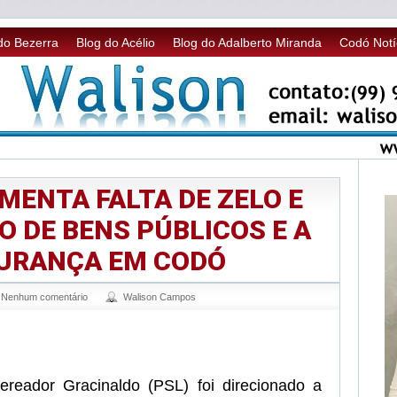
do Bezerra
Blog do Acélio
Blog do Adalberto Miranda
Codó Notí
MENTA FALTA DE ZELO E
 DE BENS PÚBLICOS E A
GURANÇA EM CODÓ
Nenhum comentário
Walison Campos
sApp
legram
reador Gracinaldo (PSL) foi direcionado a