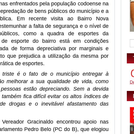
mas enfrentados pela população codoense na
depredação de bens públicos do município e a
blica. Em recente visita ao Bairro Nova
estemunhar a falta de segurança e o nível de
úblicos, como a quadra de esportes da
 de esporte do bairro está em condições
zada de forma depreciativa por marginais e
fato que prejudica a utilização da mesma por
rática de esportes.
riste é o fato de o município entregar à
ão melhorar a sua qualidade de vida, como
D
 pessoas estão depreciando. Sem a devida
também fica difícil evitar os altos índices de
o de drogas e o inevitável afastamento das
Vereador Gracinaldo encontrou apoio nas
arlamento Pedro Belo (PC do B), que elogiou