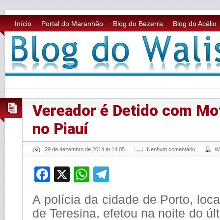
Início
Portal do Maranhão
Blog do Bezerra
Blog do Acélio
Vereador é Detido com Mo
no Piauí
29 de dezembro de 2014 at 14:05
Nenhum comentário
W
Facebook
X
WhatsApp
Telegram
A polícia da cidade de Porto, loc
de Teresina, efetou na noite do ú