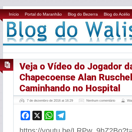
Início
Portal do Maranhão
Blog do Bezerra
Blog do Acélio
Veja o Vídeo do Jogador d
Chapecoense Alan Rusche
Caminhando no Hospital
7 de dezembro de 2016 at 16:29
Nenhum comentário
Wa
Facebook
X
WhatsApp
Telegram
https://youtu.be/LRPw_9bZ2Bo?t