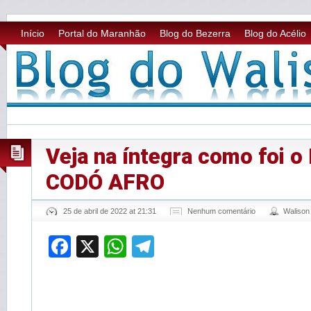
Início
Portal do Maranhão
Blog do Bezerra
Blog do Acélio
Veja na íntegra como foi 
CODÓ AFRO
25 de abril de 2022 at 21:31
Nenhum comentário
Waliso
Facebook
X
WhatsApp
Telegram