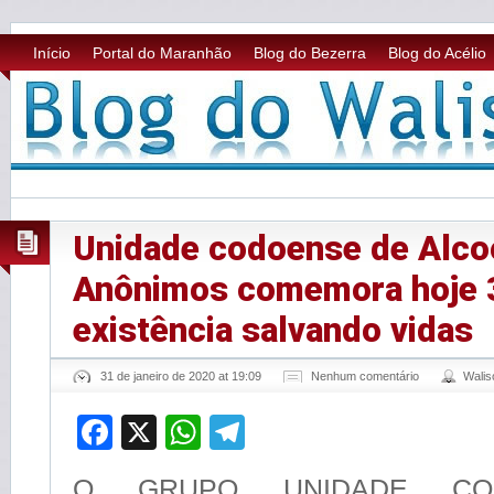
Início
Portal do Maranhão
Blog do Bezerra
Blog do Acélio
Unidade codoense de Alco
Anônimos comemora hoje 
existência salvando vidas
31 de janeiro de 2020 at 19:09
Nenhum comentário
Wali
Facebook
X
WhatsApp
Telegram
O GRUPO UNIDADE CO