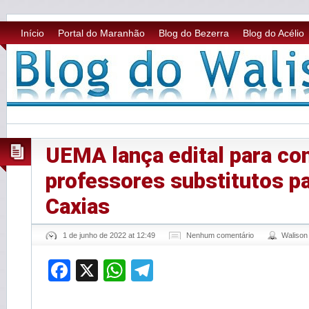
Início
Portal do Maranhão
Blog do Bezerra
Blog do Acélio
UEMA lança edital para co
professores substitutos p
Caxias
1 de junho de 2022 at 12:49
Nenhum comentário
Waliso
Facebook
X
WhatsApp
Telegram