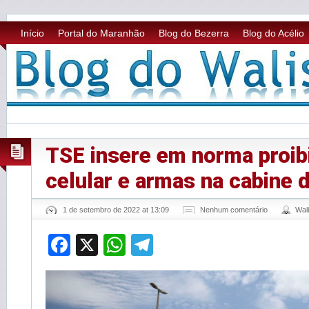
Início
Portal do Maranhão
Blog do Bezerra
Blog do Acélio
TSE insere em norma proib
celular e armas na cabine 
1 de setembro de 2022 at 13:09
Nenhum comentário
Wal
Facebook
X
WhatsApp
Telegram