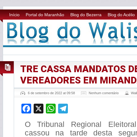
Início
Portal do Maranhão
Blog do Bezerra
Blog do Acélio
TRE CASSA MANDATOS DE
VEREADORES EM MIRAND
6 de setembro de 2022 at 09:58
Nenhum comentário
Wal
Facebook
X
WhatsApp
Telegram
O Tribunal Regional Eleitor
cassou na tarde desta segun