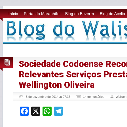
Início
Portal do Maranhão
Blog do Bezerra
Blog do Acélio
Sociedade Codoense Reco
Relevantes Serviços Prest
Wellington Oliveira
5 de dezembro de 2014 at 07:17
14 comentários
Waliso
Facebook
X
WhatsApp
Telegram