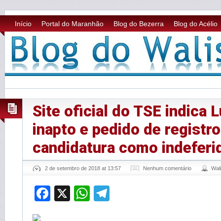
Início
Portal do Maranhão
Blog do Bezerra
Blog do Acélio
Site oficial do TSE indica 
inapto e pedido de registro
candidatura como indeferi
2 de setembro de 2018 at 13:57
Nenhum comentário
Wal
Facebook
X
WhatsApp
Telegram