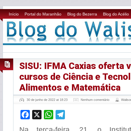
Início
Portal do Maranhão
Blog do Bezerra
Blog do Acélio
SISU: IFMA Caxias oferta 
cursos de Ciência e Tecnol
Alimentos e Matemática
30 de junho de 2022 at 18:23
Nenhum comentário
Walis
Facebook
X
WhatsApp
Telegram
Na terça-feira, 21, o Instit