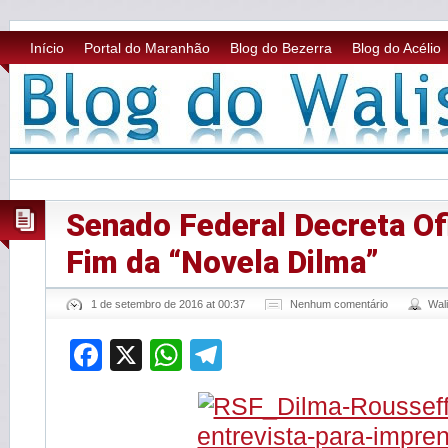
Início
Portal do Maranhão
Blog do Bezerra
Blog do Acélio
Senado Federal Decreta Of
Fim da “Novela Dilma”
1 de setembro de 2016 at 00:37
Nenhum comentário
Wal
Facebook
X
WhatsApp
Telegram