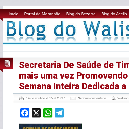
Início
Portal do Maranhão
Blog do Bezerra
Blog do Acélio
Secretaria De Saúde de Ti
mais uma vez Promovendo
Semana Inteira Dedicada a 
14 de abril de 2015 at 23:37
Nenhum comentário
Waliso
Facebook
X
WhatsApp
Telegram