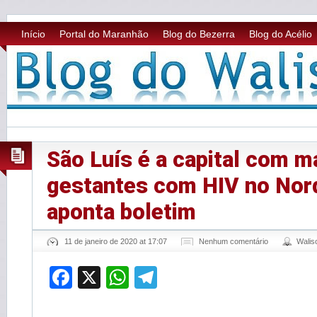
Início
Portal do Maranhão
Blog do Bezerra
Blog do Acélio
São Luís é a capital com m
gestantes com HIV no Nor
aponta boletim
11 de janeiro de 2020 at 17:07
Nenhum comentário
Wali
Facebook
X
WhatsApp
Telegram