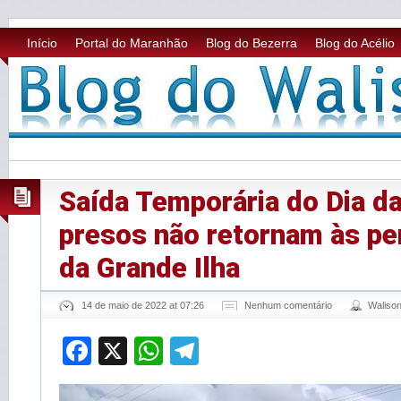
Início
Portal do Maranhão
Blog do Bezerra
Blog do Acélio
Saída Temporária do Dia d
presos não retornam às pen
da Grande Ilha
14 de maio de 2022 at 07:26
Nenhum comentário
Waliso
Facebook
X
WhatsApp
Telegram