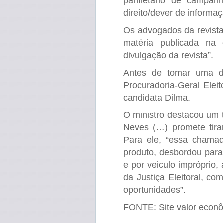
panfletário de campan
direito/dever de informa
Os advogados da revista
matéria publicada na
divulgação da revista”.
Antes de tomar uma de
Procuradoria-Geral Eleit
candidata Dilma.
O ministro destacou um t
Neves (…) promete tira
Para ele, “essa chamad
produto, desbordou para o
e por veiculo impróprio,
da Justiça Eleitoral, c
oportunidades”.
FONTE: Site valor econ