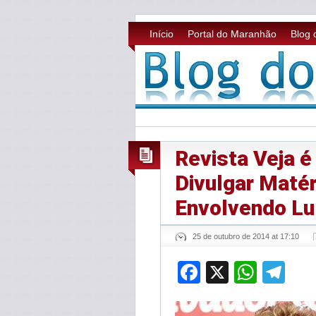
Início
Portal do Maranhão
Blog 
Revista Veja é
Divulgar Maté
Envolvendo Lu
25 de outubro de 2014 at 17:10
Facebook
X
What
Te