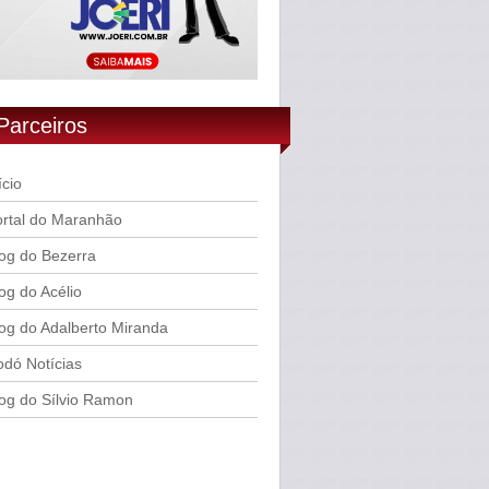
Parceiros
ício
rtal do Maranhão
og do Bezerra
og do Acélio
og do Adalberto Miranda
dó Notícias
og do Sílvio Ramon