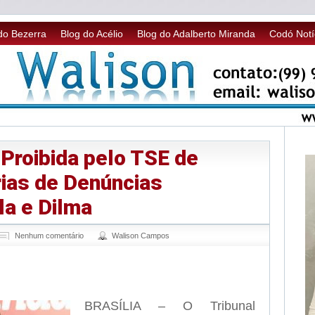
do Bezerra
Blog do Acélio
Blog do Adalberto Miranda
Codó Notí
 Proibida pelo TSE de
rias de Denúncias
la e Dilma
Nenhum comentário
Walison Campos
sApp
legram
BRASÍLIA – O Tribunal