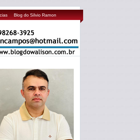
cias
Blog do Sílvio Ramon