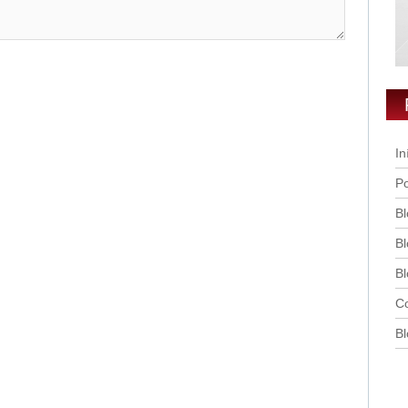
In
Po
Bl
Bl
Bl
Co
Bl