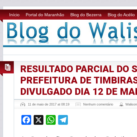
Início
Portal do Maranhão
Blog do Bezerra
Blog do Acélio
RESULTADO PARCIAL DO 
PREFEITURA DE TIMBIRA
DIVULGADO DIA 12 DE MA
11 de maio de 2017 at 08:19
Nenhum comentário
Waliso
Facebook
X
WhatsApp
Telegram