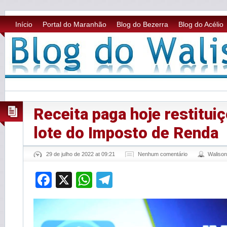
Início
Portal do Maranhão
Blog do Bezerra
Blog do Acélio
Receita paga hoje restitui
lote do Imposto de Renda
29 de julho de 2022 at 09:21
Nenhum comentário
Waliso
Facebook
X
WhatsApp
Telegram