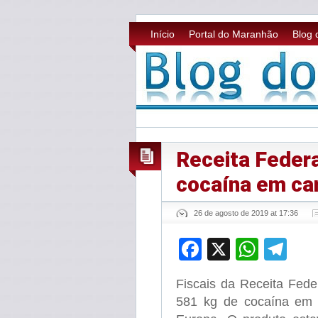
Início
Portal do Maranhão
Blog 
Receita Federa
cocaína em ca
26 de agosto de 2019 at 17:36
Facebook
X
What
Te
Fiscais da Receita Fede
581 kg de cocaína em 