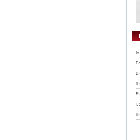
In
Po
Bl
Bl
Bl
Co
Bl