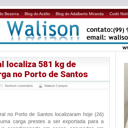
do Bezerra
Blog do Acélio
Blog do Adalberto Miranda
Codó Notí
l localiza 581 kg de
rga no Porto de Santos
Nenhum comentário
Walison Campos
sApp
legram
ral no Porto de Santos localizaram hoje (26)
uma carga prestes a ser exportada para a