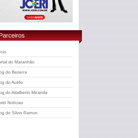
Parceiros
ício
rtal do Maranhão
og do Bezerra
og do Acélio
og do Adalberto Miranda
dó Notícias
og do Sílvio Ramon