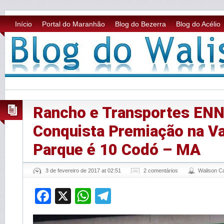
Início
Portal do Maranhão
Blog do Bezerra
Blog do Acélio
Rancho e Transportes EN
Conquista Premiação na V
Parque é 10 Codó – MA
3 de fevereiro de 2017 at 02:51
2 comentários
Walison 
Facebook
X
WhatsApp
Telegram