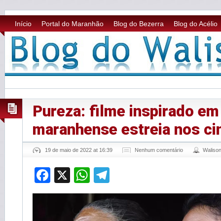
Início
Portal do Maranhão
Blog do Bezerra
Blog do Acélio
Pureza: filme inspirado em 
maranhense estreia nos c
19 de maio de 2022 at 16:39
Nenhum comentário
Waliso
Facebook
X
WhatsApp
Telegram