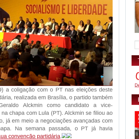
D
) a coligação com o PT nas eleições deste
ária, realizada em Brasília, o partido também
eraldo Alckmin como candidato a vice-
 na chapa com Lula (PT). Alckmin se filiou ao
, já em meio a negociações avançadas com
hapa. Na semana passada, o PT já havia
ua convenção partidária
.