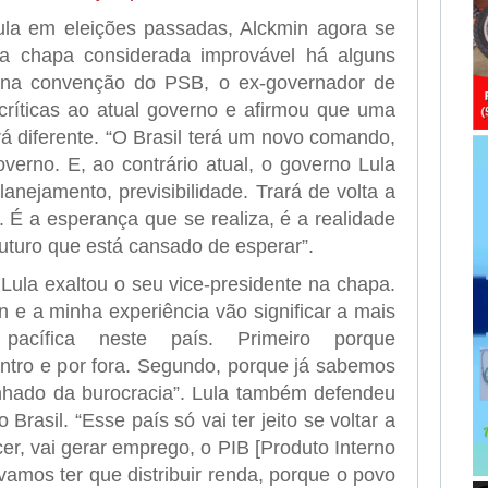
Lula em eleições passadas, Alckmin agora se
a chapa considerada improvável há alguns
 na convenção do PSB, o ex-governador de
críticas ao atual governo e afirmou que uma
rá diferente. “O Brasil terá um novo comando,
verno. E, ao contrário atual, o governo Lula
lanejamento, previsibilidade. Trará de volta a
 É a esperança que se realiza, é a realidade
uturo que está cansado de esperar”.
Lula exaltou o seu vice-presidente na chapa.
n e a minha experiência vão significar a mais
 pacífica neste país. Primeiro porque
tro e por fora. Segundo, porque já sabemos
hado da burocracia”. Lula também defendeu
 Brasil. “Esse país só vai ter jeito se voltar a
cer, vai gerar emprego, o PIB [Produto Interno
 vamos ter que distribuir renda, porque o povo