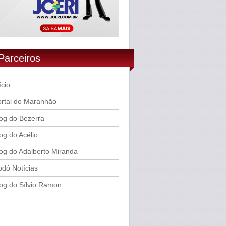
Parceiros
ício
rtal do Maranhão
og do Bezerra
og do Acélio
og do Adalberto Miranda
dó Notícias
og do Sílvio Ramon