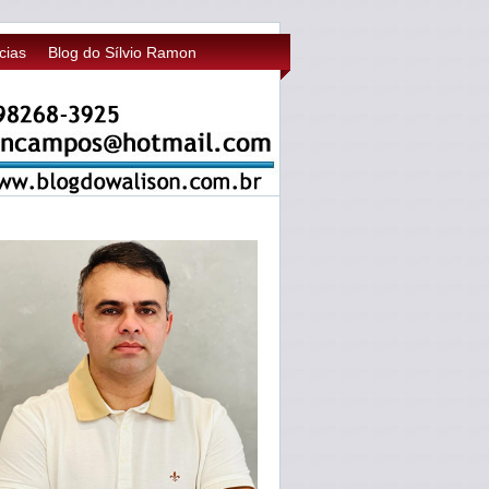
cias
Blog do Sílvio Ramon