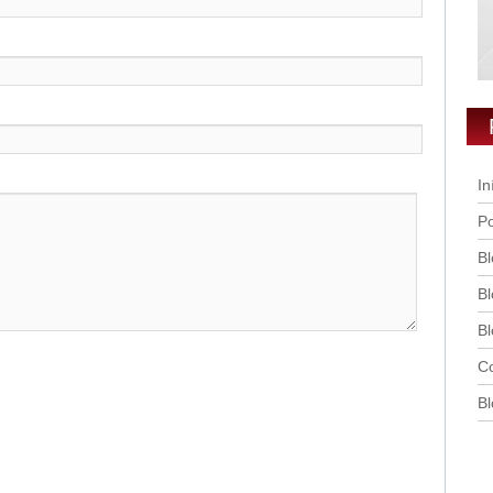
In
Po
Bl
Bl
Bl
Co
Bl