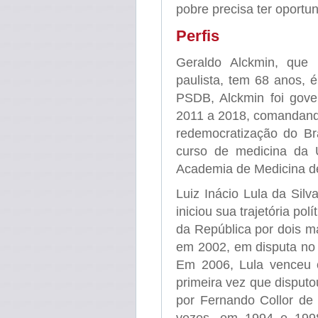
pobre precisa ter oportu
Perfis
Geraldo Alckmin, que
paulista, tem 68 anos, 
PSDB, Alckmin foi gov
2011 a 2018, comandando
redemocratização do Bra
curso de medicina da
Academia de Medicina d
Luiz Inácio Lula da Sil
iniciou sua trajetória po
da República por dois ma
em 2002, em disputa no 
Em 2006, Lula venceu o 
primeira vez que disputo
por Fernando Collor de 
vezes, em 1994 e 199