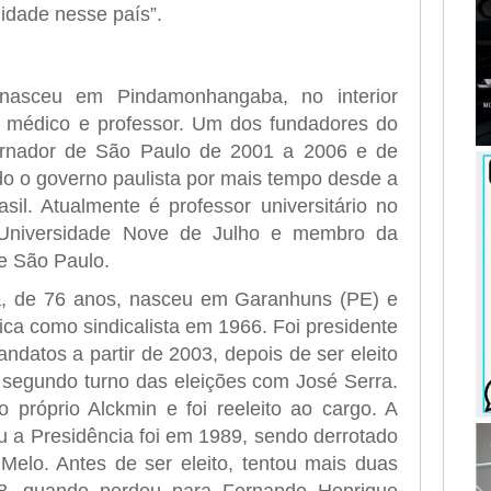
nidade nesse país”.
 nasceu em Pindamonhangaba, no interior
é médico e professor. Um dos fundadores do
ernador de São Paulo de 2001 a 2006 e de
 o governo paulista por mais tempo desde a
sil. Atualmente é professor universitário no
 Universidade Nove de Julho e membro da
e São Paulo.
va, de 76 anos, nasceu em Garanhuns (PE) e
lítica como sindicalista em 1966. Foi presidente
ndatos a partir de 2003, depois de ser eleito
segundo turno das eleições com José Serra.
próprio Alckmin e foi reeleito ao cargo. A
u a Presidência foi em 1989, sendo derrotado
Melo. Antes de ser eleito, tentou mais duas
8, quando perdeu para Fernando Henrique