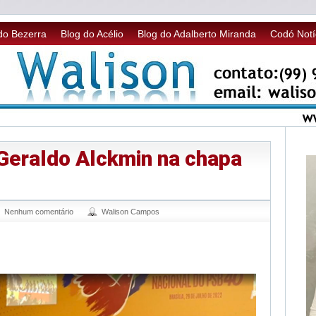
do Bezerra
Blog do Acélio
Blog do Adalberto Miranda
Codó Notí
Geraldo Alckmin na chapa
Nenhum comentário
Walison Campos
sApp
legram