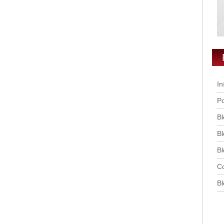
In
Po
Bl
Bl
Bl
Co
Bl