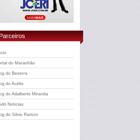
Parceiros
ício
rtal do Maranhão
og do Bezerra
og do Acélio
og do Adalberto Miranda
dó Notícias
og do Sílvio Ramon