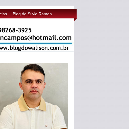
cias
Blog do Sílvio Ramon