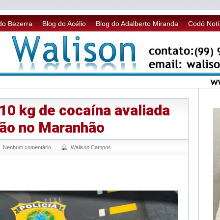
do Bezerra
Blog do Acélio
Blog do Adalberto Miranda
Codó Notí
10 kg de cocaína avaliada
hão no Maranhão
Nenhum comentário
Walison Campos
sApp
legram