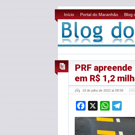
Início
Portal do Maranhão
Blog 
PRF apreende 
em R$ 1,2 mil
19 de julho de 2022 at 08:58
Facebook
X
What
Te