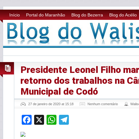
Início
Portal do Maranhão
Blog do Bezerra
Blog do Acélio
Presidente Leonel Filho mar
retorno dos trabalhos na C
Municipal de Codó
27 de janeiro de 2020 at 15:18
Nenhum comentário
Wali
Facebook
X
WhatsApp
Telegram