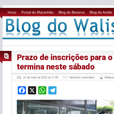
Início
Portal do Maranhão
Blog do Bezerra
Blog do Acélio
Prazo de inscrições para 
termina neste sábado
21 de maio de 2022 at 17:46
Nenhum comentário
Waliso
Facebook
X
WhatsApp
Telegram