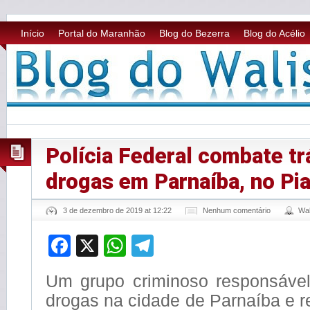
Início
Portal do Maranhão
Blog do Bezerra
Blog do Acélio
Polícia Federal combate tr
drogas em Parnaíba, no Pia
3 de dezembro de 2019 at 12:22
Nenhum comentário
Wa
Facebook
X
WhatsApp
Telegram
Um grupo criminoso responsável 
drogas na cidade de Parnaíba e r