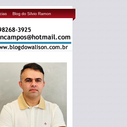
cias
Blog do Sílvio Ramon