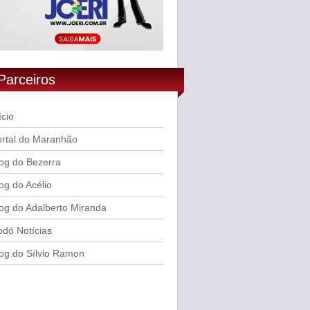
Parceiros
ício
rtal do Maranhão
og do Bezerra
og do Acélio
og do Adalberto Miranda
dó Notícias
og do Sílvio Ramon