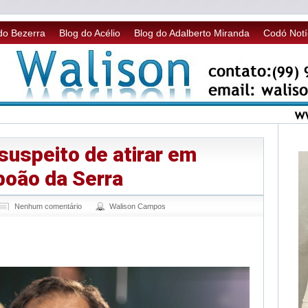
do Bezerra
Blog do Acélio
Blog do Adalberto Miranda
Codó Notí
suspeito de atirar em
boão da Serra
Nenhum comentário
Walison Campos
sApp
legram