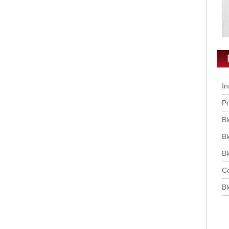
In
Po
Bl
Bl
Bl
Co
Bl