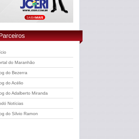
Parceiros
ício
rtal do Maranhão
og do Bezerra
og do Acélio
og do Adalberto Miranda
dó Notícias
og do Sílvio Ramon