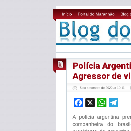
Início
Portal do Maranhão
Blog 
Polícia Argen
Agressor de v
5 de setembro de 2022 at 10:11
Facebook
X
What
Te
A polícia argentina pr
companheira do brasil