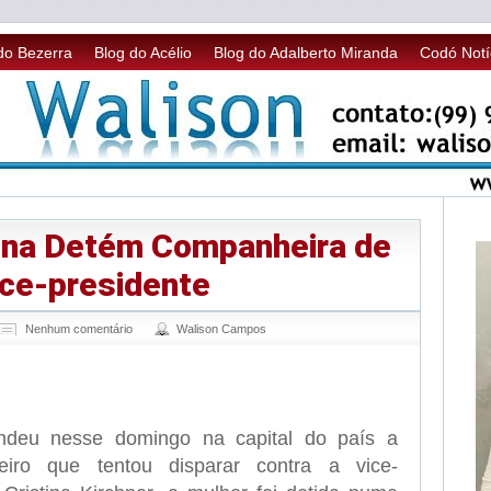
do Bezerra
Blog do Acélio
Blog do Adalberto Miranda
Codó Notí
tina Detém Companheira de
ice-presidente
Nenhum comentário
Walison Campos
sApp
legram
endeu nesse domingo na capital do país a
eiro que tentou disparar contra a vice-