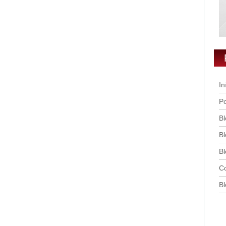
In
Po
Bl
Bl
Bl
Co
Bl