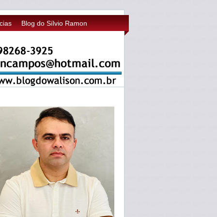
cias
Blog do Sílvio Ramon