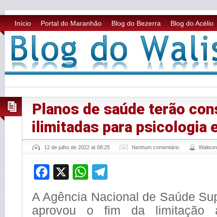
Início
Portal do Maranhão
Blog do Bezerra
Blog do Acélio
Planos de saúde terão con
ilimitadas para psicologia 
12 de julho de 2022 at 08:25
Nenhum comentário
Waliso
Facebook
X
WhatsApp
Telegram
A Agência Nacional de Saúde Su
aprovou o fim da limitação