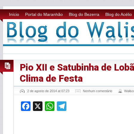
Início
Portal do Maranhão
Blog do Bezerra
Blog do Acélio
Pio XII e Satubinha de Lob
Clima de Festa
2 de agosto de 2014 at 07:23
Nenhum comentário
Walis
Facebook
X
WhatsApp
Telegram