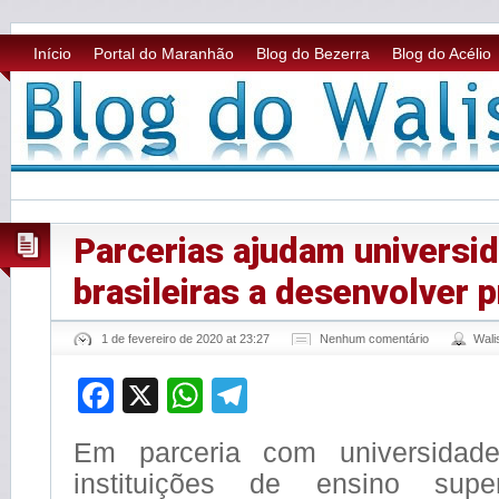
Início
Portal do Maranhão
Blog do Bezerra
Blog do Acélio
Parcerias ajudam universi
brasileiras a desenvolver p
1 de fevereiro de 2020 at 23:27
Nenhum comentário
Wal
Facebook
X
WhatsApp
Telegram
Em parceria com universidades
instituições de ensino superi