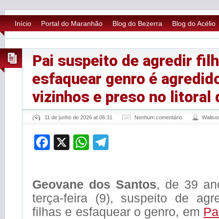
Início
Portal do Maranhão
Blog do Bezerra
Blog do Acélio
Pai suspeito de agredir fil
esfaquear genro é agredid
vizinhos e preso no litoral 
11 de junho de 2026 at 06:31
Nenhum comentário
Walis
Facebook
X
WhatsApp
Telegram
Geovane dos Santos
, de 39 an
terça-feira (9), suspeito de agr
filhas e esfaquear o genro, em
Pa