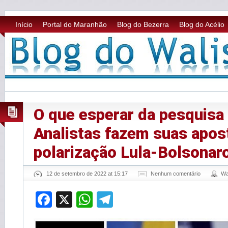
Início
Portal do Maranhão
Blog do Bezerra
Blog do Acélio
O que esperar da pesquisa 
Analistas fazem suas apos
polarização Lula-Bolsonar
12 de setembro de 2022 at 15:17
Nenhum comentário
Wa
Facebook
X
WhatsApp
Telegram