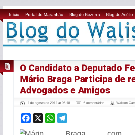
Início
Portal do Maranhão
Blog do Bezerra
Blog do Acélio
O Candidato a Deputado Fe
Mário Braga Participa de 
Advogados e Amigos
4 de agosto de 2014 at 06:48
6 comentários
Walison Ca
Facebook
X
WhatsApp
Telegram