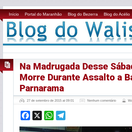
Início
Portal do Maranhão
Blog do Bezerra
Blog do Acélio
Na Madrugada Desse Sába
Morre Durante Assalto a 
Parnarama
27 de setembro de 2015 at 09:01
Nenhum comentário
Wa
Facebook
X
WhatsApp
Telegram