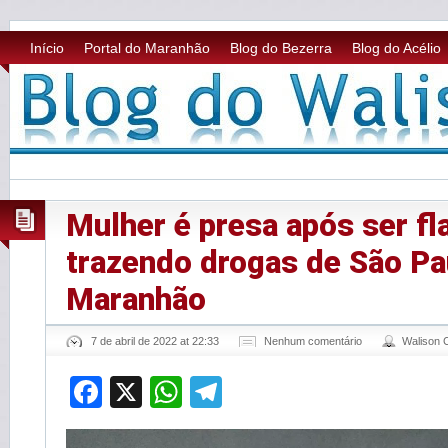
Início
Portal do Maranhão
Blog do Bezerra
Blog do Acélio
Mulher é presa após ser fl
trazendo drogas de São Pa
Maranhão
7 de abril de 2022 at 22:33
Nenhum comentário
Walison
Facebook
X
WhatsApp
Telegram