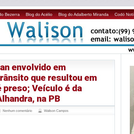
do Bezerra
Blog do Acélio
Blog do Adalberto Miranda
Codó Notí
van envolvido em
rânsito que resultou em
 preso; Veículo é da
Alhandra, na PB
Nenhum comentário
Walison Campos
sApp
legram