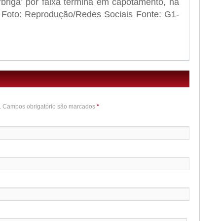
‘briga’ por faixa termina em capotamento, na
oto: Reprodução/Redes Sociais Fonte: G1-
o. Campos obrigatório são marcados
*