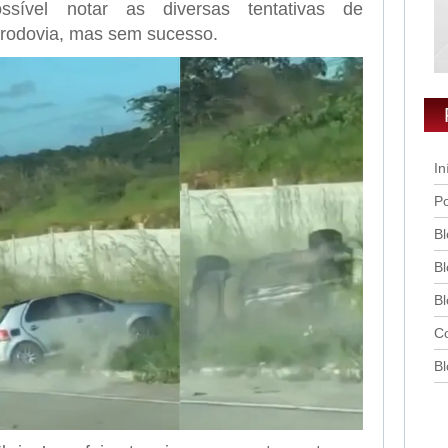
sível notar as diversas tentativas de
a rodovia, mas sem sucesso.
In
Po
Bl
Bl
Bl
Co
Bl