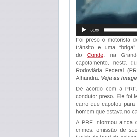
00:00
Foi preso o motorista 
trânsito e uma “briga
do
Conde
, na Gra
capotamento, nesta qu
Rodoviária Federal (P
Alhandra.
Veja as imag
De acordo com a PRF, o
condutor preso. Ele foi
carro que capotou para 
homem que estava no car
A PRF informou ainda q
crimes: omissão de soc