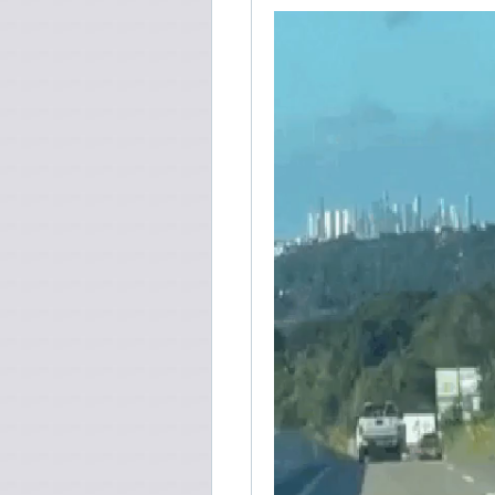
Tocador
de
vídeo