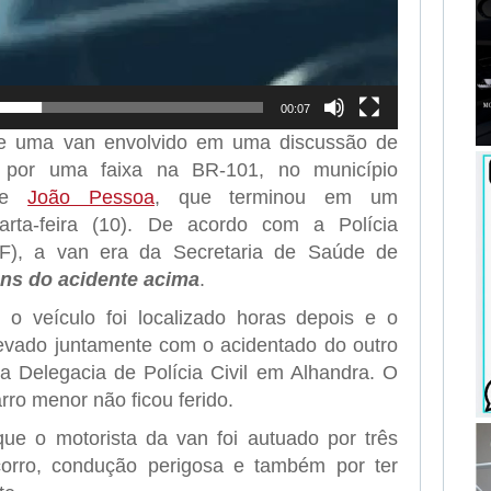
00:07
de uma van envolvido em uma discussão de
” por uma faixa na BR-101, no município
nde
João Pessoa
, que terminou em um
arta-feira (10). De acordo com a Polícia
RF), a van era da Secretaria de Saúde de
ens do acidente acima
.
 veículo foi localizado horas depois e o
 levado juntamente com o acidentado do outro
a Delegacia de Polícia Civil em Alhandra. O
ro menor não ficou ferido.
ue o motorista da van foi autuado por três
orro, condução perigosa e também por ter