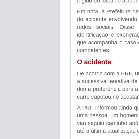
fugido do local do aciden
Em nota, a Prefeitura d
do acidente envolvendo 
redes sociais. Diss
identificação e exonera
que acompanha o caso e
competentes.
O acidente
De acordo com a PRF, u
a sucessiva tentativa d
deu a preferência para 
carro capotou no acostam
A PRF informou ainda q
uma pessoa, um homem, q
van seguiu caminho após
até a última atualização