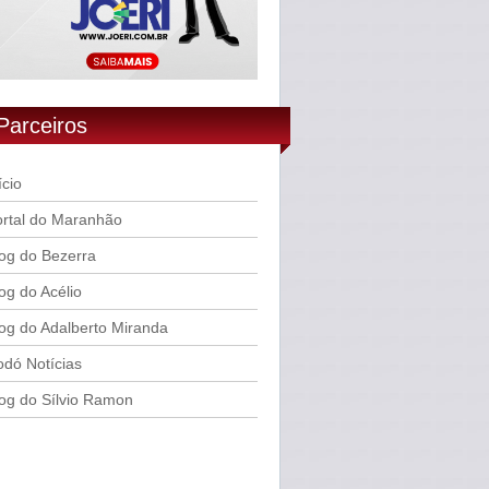
Parceiros
ício
rtal do Maranhão
og do Bezerra
og do Acélio
og do Adalberto Miranda
dó Notícias
og do Sílvio Ramon