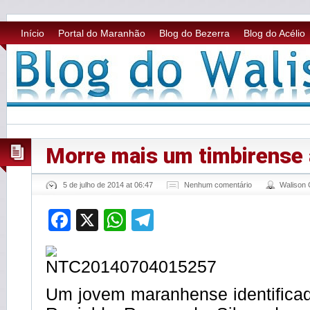
Início
Portal do Maranhão
Blog do Bezerra
Blog do Acélio
Morre mais um timbirense 
5 de julho de 2014 at 06:47
Nenhum comentário
Walison
Facebook
X
WhatsApp
Telegram
Um jovem maranhense identifica