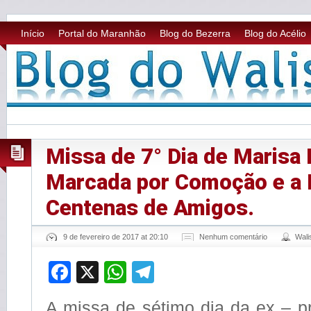
Início
Portal do Maranhão
Blog do Bezerra
Blog do Acélio
Missa de 7° Dia de Marisa 
Marcada por Comoção e a 
Centenas de Amigos.
9 de fevereiro de 2017 at 20:10
Nenhum comentário
Wal
Facebook
X
WhatsApp
Telegram
A missa de sétimo dia da ex – p