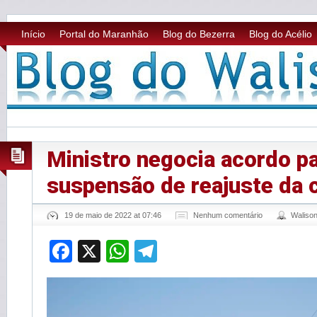
Início
Portal do Maranhão
Blog do Bezerra
Blog do Acélio
Ministro negocia acordo p
suspensão de reajuste da c
19 de maio de 2022 at 07:46
Nenhum comentário
Waliso
Facebook
X
WhatsApp
Telegram