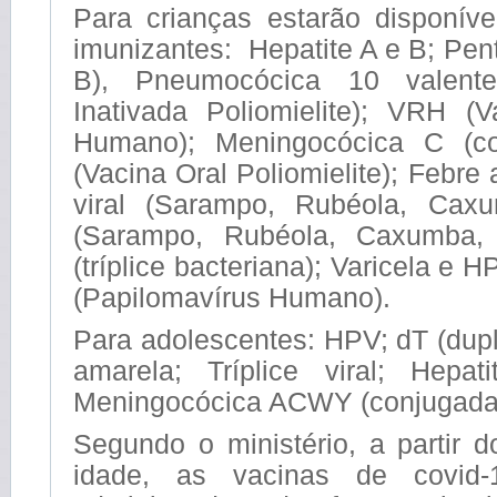
Para crianças estarão disponíve
imunizantes: Hepatite A e B; Pe
B), Pneumocócica 10 valente
Inativada Poliomielite); VRH (V
Humano); Meningocócica C (c
(Vacina Oral Poliomielite); Febre 
viral (Sarampo, Rubéola, Caxum
(Sarampo, Rubéola, Caxumba, 
(tríplice bacteriana); Varicela e 
(Papilomavírus Humano).
Para adolescentes: HPV; dT (dupl
amarela; Tríplice viral; Hepa
Meningocócica ACWY (conjugada
Segundo o ministério, a partir 
idade, as vacinas de covid