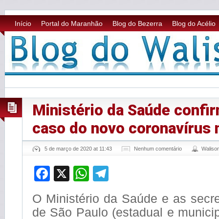
Início
Portal do Maranhão
Blog do Bezerra
Blog do Acélio
Ministério da Saúde confir
caso do novo coronavírus 
5 de março de 2020 at 11:43
Nenhum comentário
Waliso
Facebook
X
WhatsApp
Telegram
O Ministério da Saúde e as secr
de São Paulo (estadual e munici