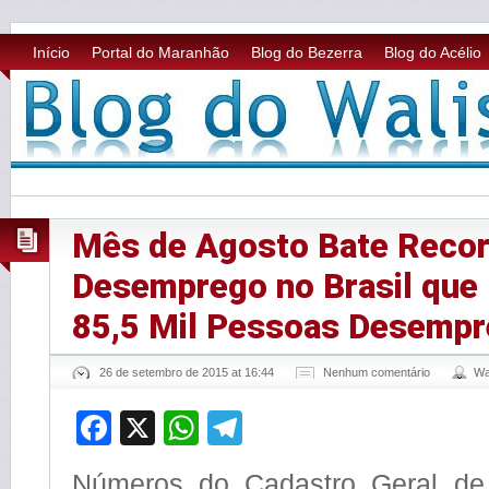
Início
Portal do Maranhão
Blog do Bezerra
Blog do Acélio
Mês de Agosto Bate Recor
Desemprego no Brasil que
85,5 Mil Pessoas Desemp
26 de setembro de 2015 at 16:44
Nenhum comentário
Wa
Facebook
X
WhatsApp
Telegram
Números do Cadastro Geral d