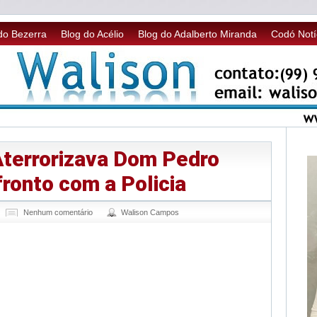
do Bezerra
Blog do Acélio
Blog do Adalberto Miranda
Codó Notí
Aterrorizava Dom Pedro
ronto com a Policia
Nenhum comentário
Walison Campos
sApp
legram