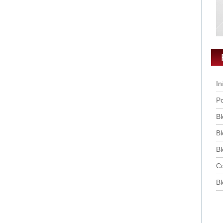
In
Po
Bl
Bl
Bl
Co
Bl