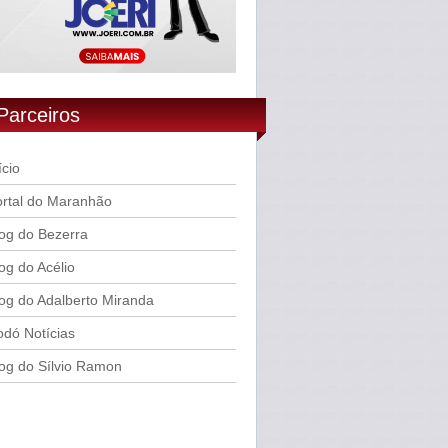
Parceiros
ício
rtal do Maranhão
og do Bezerra
og do Acélio
og do Adalberto Miranda
dó Notícias
og do Sílvio Ramon