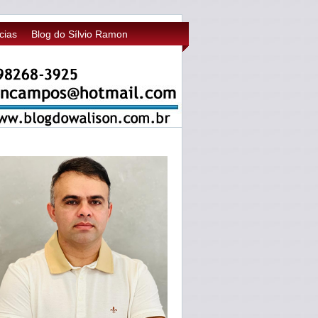
cias
Blog do Sílvio Ramon