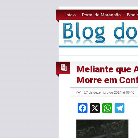
Início
Portal do Maranhão
Blog 
Meliante que 
Morre em Conf
17 de dezembro de 2014 at 06:40
Facebook
X
What
Te