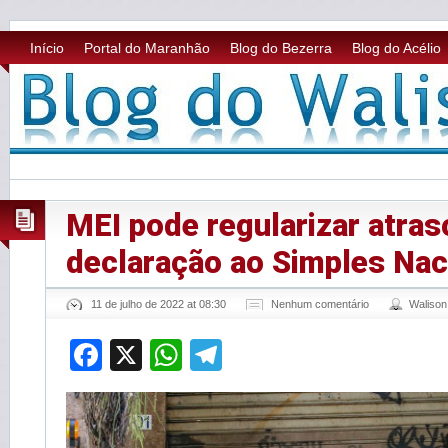
Início
Portal do Maranhão
Blog do Bezerra
Blog do Acélio
MEI pode regularizar atras
declaração ao Simples Nac
11 de julho de 2022 at 08:30
Nenhum comentário
Waliso
Facebook
X
WhatsApp
Telegram