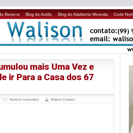
do Bezerra
Blog do Acélio
Blog do Adalberto Miranda
Codó Notí
umulou mais Uma Vez e
e ir Para a Casa dos 67
Nenhum comentário
Walison Campos
sApp
legram