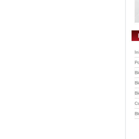
In
Po
Bl
Bl
Bl
Co
Bl