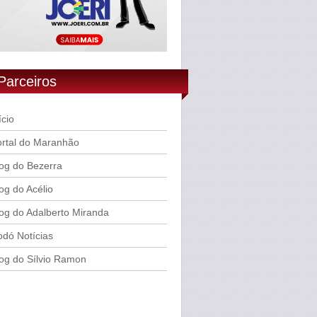
Parceiros
ício
rtal do Maranhão
og do Bezerra
og do Acélio
og do Adalberto Miranda
dó Notícias
og do Sílvio Ramon