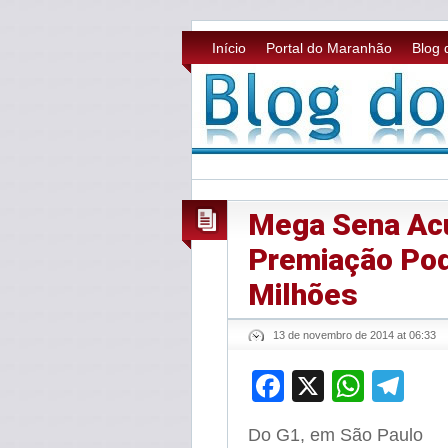
Início
Portal do Maranhão
Blog 
Mega Sena Ac
Premiação Pod
Milhões
13 de novembro de 2014 at 06:33
Facebook
X
What
Te
Do G1, em São Paulo