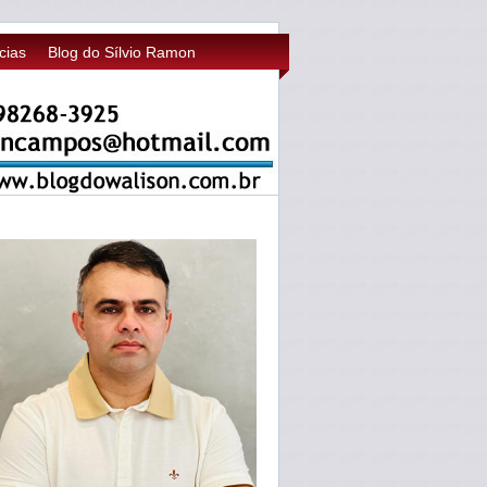
cias
Blog do Sílvio Ramon