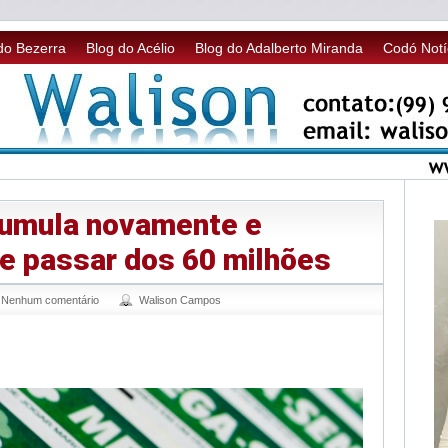
do Bezerra
Blog do Acélio
Blog do Adalberto Miranda
Codó Notí
umula novamente e
e passar dos 60 milhões
Nenhum comentário
Walison Campos
sApp
legram