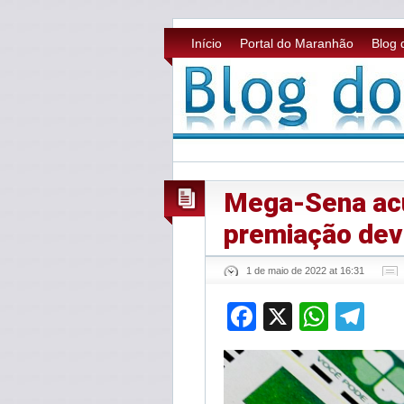
Início
Portal do Maranhão
Blog 
Mega-Sena ac
premiação dev
1 de maio de 2022 at 16:31
Facebook
X
What
Te