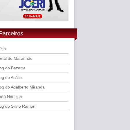
Parceiros
ício
rtal do Maranhão
og do Bezerra
og do Acélio
og do Adalberto Miranda
dó Notícias
og do Sílvio Ramon