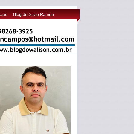
cias
Blog do Sílvio Ramon