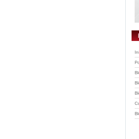
In
Po
Bl
Bl
Bl
Co
Bl