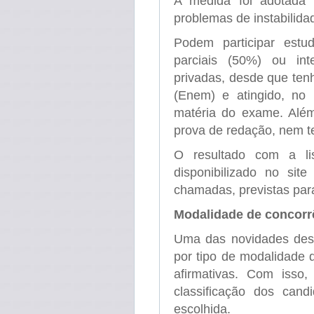
A medida foi adotada 
problemas de instabilida
Podem participar estu
parciais (50%) ou int
privadas, desde que ten
(Enem) e atingido, n
matéria do exame. Além
prova de redação, nem te
O resultado com a lis
disponibilizado no sit
chamadas, previstas para
Modalidade de concorr
Uma das novidades desta
por tipo de modalidade 
afirmativas. Com isso
classificação dos cand
escolhida.