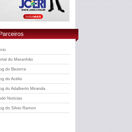
Parceiros
ício
rtal do Maranhão
og do Bezerra
og do Acélio
og do Adalberto Miranda
dó Notícias
og do Sílvio Ramon