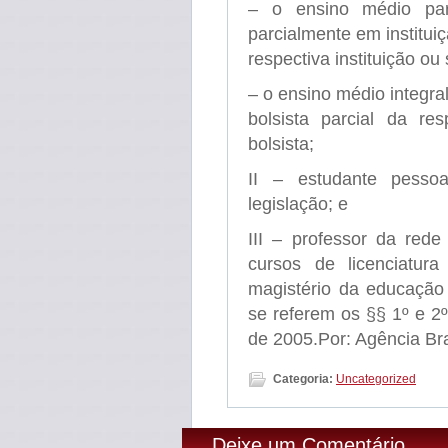
– o ensino médio par
parcialmente em instituiç
respectiva instituição ou
– o ensino médio integra
bolsista parcial da re
bolsista;
II – estudante pesso
legislação; e
III – professor da rede
cursos de licenciatur
magistério da educação
se referem os §§ 1º e 2º
de 2005.Por: Agência Br
Categoria:
Uncategorized
Deixe um Comentário