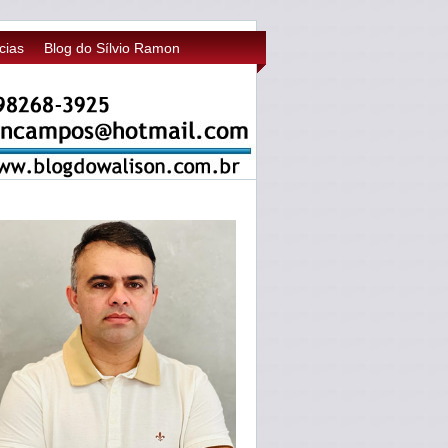
cias
Blog do Sílvio Ramon