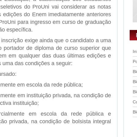
 seletivos do ProUni vai considerar as notas
s edições do Enem imediatamente anteriores
 ProUni para ingresso em curso de graduação
o específica.
 a inscrição exige ainda que o candidato a uma
ão portador de diploma de curso superior que
In
nem em qualquer das duas últimas edições e
Po
 uma das condições a seguir:
Bl
ursado:
Bl
lmente em escola da rede pública;
Bl
lmente em instituição privada, na condição de
Co
ctiva instituição;
Bl
cialmente em escola da rede pública e
ção privada, na condição de bolsista integral