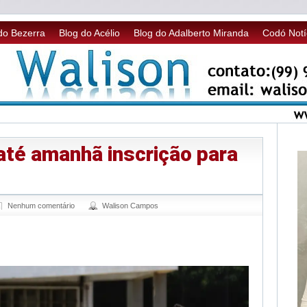
do Bezerra
Blog do Acélio
Blog do Adalberto Miranda
Codó Notí
até amanhã inscrição para
Nenhum comentário
Walison Campos
sApp
legram