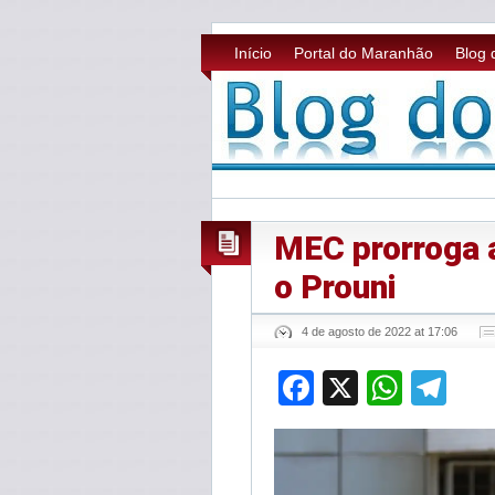
Início
Portal do Maranhão
Blog 
MEC prorroga 
o Prouni
4 de agosto de 2022 at 17:06
Facebook
X
What
Te