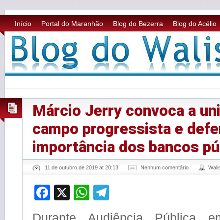
Início
Portal do Maranhão
Blog do Bezerra
Blog do Acélio
Márcio Jerry convoca a un
campo progressista e defe
importância dos bancos pú
11 de outubro de 2019 at 20:13
Nenhum comentário
Wali
Facebook
X
WhatsApp
Telegram
Durante Audiência Pública 