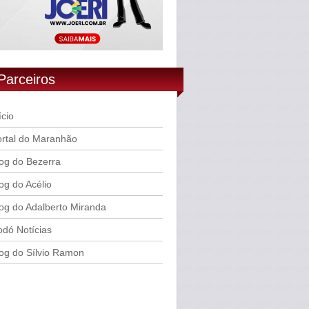
Parceiros
ício
rtal do Maranhão
og do Bezerra
og do Acélio
og do Adalberto Miranda
dó Notícias
og do Sílvio Ramon