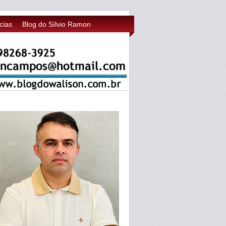
cias
Blog do Sílvio Ramon