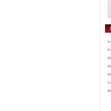
In
Po
Bl
Bl
Bl
Co
Bl