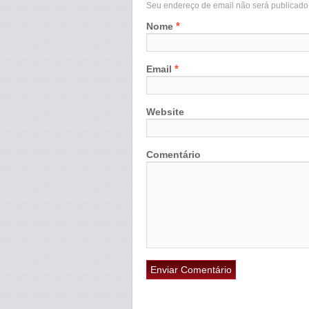
Seu endereço de email não será publicad
*
Nome
*
Email
Website
Comentário