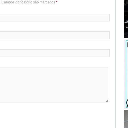
o. Campos obrigatório são marcados
*