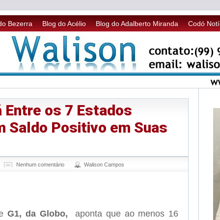
do Bezerra
Blog do Acélio
Blog do Adalberto Miranda
Codó Notí
 Entre os 7 Estados
m Saldo Positivo em Suas
Nenhum comentário
Walison Campos
sApp
legram
te
G1, da Globo,
aponta que ao menos 16